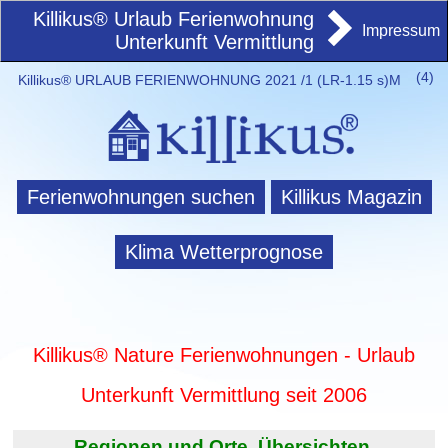
Killikus® Urlaub Ferienwohnung
Impressum
Unterkunft Vermittlung
(
4)
Killikus® URLAUB FERIENWOHNUNG 2021 /1 (LR-1.15 s)M
Ferienwohnungen suchen
Killikus Magazin
Klima Wetterprognose
Killikus® Nature Ferienwohnungen - Urlaub
Unterkunft Vermittlung seit 2006
Regionen und Orte. Übersichten.