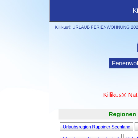
K
Killikus® URLAUB FERIENWOHNUNG 2021
Ferienwo
Killikus® Na
Regionen 
Urlaubsregion Ruppiner Seenland