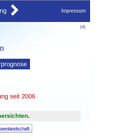
ung
Impressum
(
4)
rprognose
ung seit 2006
ersichten.
Seenlandschaft