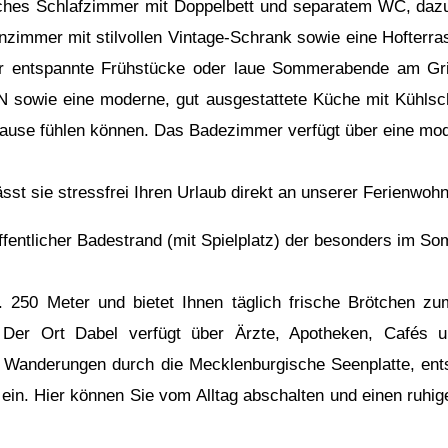
iches Schlafzimmer mit Doppelbett und separatem WC, dazu
zimmer mit stilvollen Vintage-Schrank sowie eine Hofterra
für entspannte Frühstücke oder laue Sommerabende am Gril
N sowie eine moderne, gut ausgestattete Küche mit Kühlsc
hause fühlen können. Das Badezimmer verfügt über eine mo
lässt sie stressfrei Ihren Urlaub direkt an unserer Ferienwo
 öffentlicher Badestrand (mit Spielplatz) der besonders im 
a. 250 Meter und bietet Ihnen täglich frische Brötchen z
 Der Ort Dabel verfügt über Ärzte, Apotheken, Cafés 
 Wanderungen durch die Mecklenburgische Seenplatte, ent
ein. Hier können Sie vom Alltag abschalten und einen ruhi