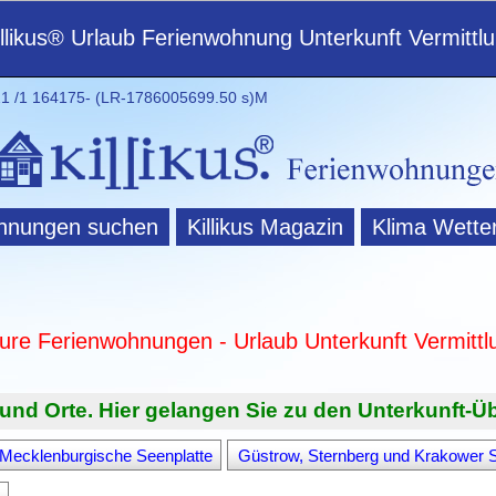
illikus® Urlaub Ferienwohnung Unterkunft Vermittl
 /1 164175- (LR-1786005699.50 s)M
hnungen suchen
Killikus Magazin
Klima Wette
ture Ferienwohnungen - Urlaub Unterkunft Vermittl
und Orte. Hier gelangen Sie zu den Unterkunft-Üb
Mecklenburgische Seenplatte
Güstrow, Sternberg und Krakower 