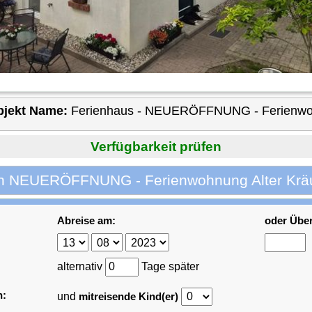
jekt Name:
Ferienhaus - NEUERÖFFNUNG - Ferienwohn
Verfügbarkeit prüfen
on NEUERÖFFNUNG - Ferienwohnung Alter Kräu
Abreise am:
oder Übe
alternativ
Tage später
n:
und
mitreisende Kind(er)