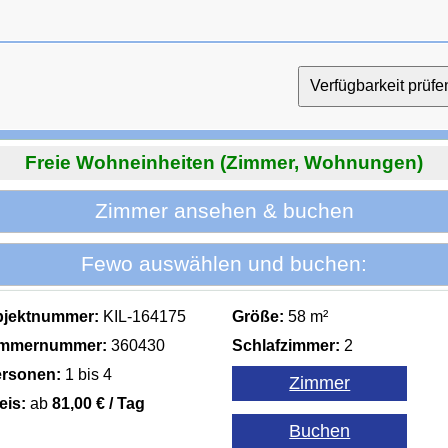
Freie Wohneinheiten (Zimmer, Wohnungen)
Zimmer ansehen & buchen
Fewo auswählen und buchen:
bjektnummer:
KIL-164175
Größe:
58 m²
immernummer:
360430
Schlafzimmer:
2
rsonen:
1 bis 4
eis:
ab
81,00 € / Tag