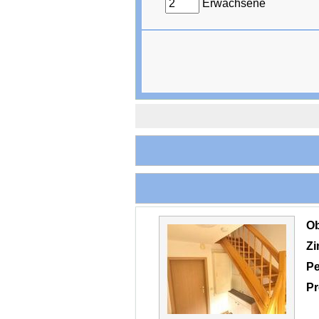
Erwachsene
O
Z
Pe
Pr