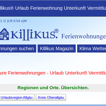
illikus® Urlaub Ferienwohnung Unterkunft Vermittl
 /1 (LR-0.54 s)M
hnungen suchen
Killikus Magazin
Klima Wette
ture Ferienwohnungen - Urlaub Unterkunft Vermittl
Regionen und Orte. Übersichten.
Urlaubsregion Allgäu
Kreis Oberallgäu