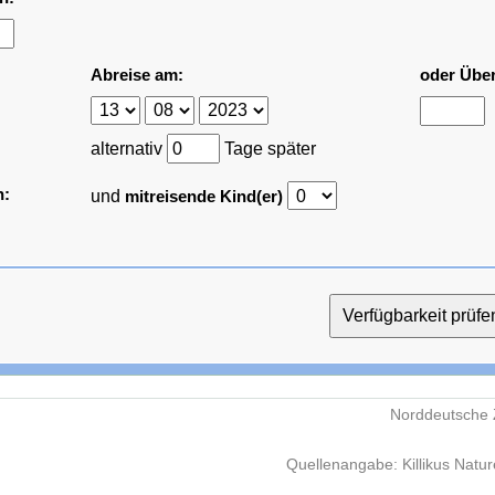
Abreise am:
oder Übe
alternativ
Tage später
n:
und
mitreisende Kind(er)
Norddeutsche 
Quellenangabe: Killikus Natu