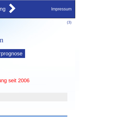
ung
Impressum
(
3)
rprognose
ung seit 2006