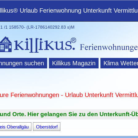
illikus® Urlaub Ferienwohnung Unterkunft Vermittl
 /1 158570- (LR-1786140292.83 s)M
hnungen suchen
Killikus Magazin
Klima Wette
ture Ferienwohnungen - Urlaub Unterkunft Vermittl
und Orte. Hier gelangen Sie zu den Unterkunft-Üb
eis Oberallgäu
Oberstdorf