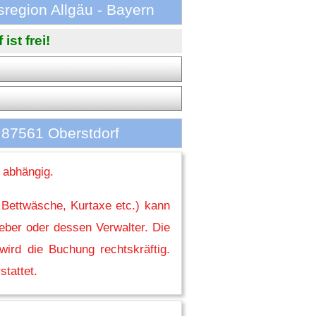
region Allgäu - Bayern
st frei!
 87561 Oberstdorf
 abhängig.
 Bettwäsche, Kurtaxe etc.) kann
eber oder dessen Verwalter. Die
ird die Buchung rechtskräftig.
stattet.