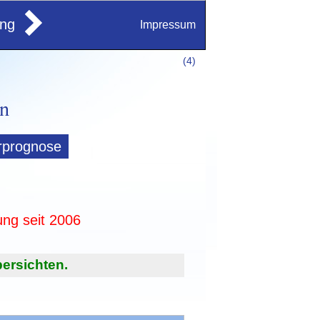
ung
Impressum
(
4)
rprognose
ung seit 2006
ersichten.