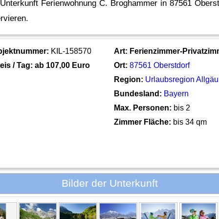
 Unterkunft Ferienwohnung C. Broghammer in 87561 Oberstd
rvieren.
bjektnummer:
KIL-158570
Art:
Ferienzimmer-Privatzim
eis / Tag: ab
107,00 Euro
Ort:
87561 Oberstdorf
Region:
Urlaubsregion Allgäu
Bundesland:
Bayern
Max. Personen:
bis 2
Zimmer Fläche:
bis 34 qm
Bilder der Unterkunft