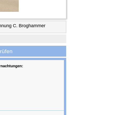
ohnung C. Broghammer
rüfen
rnachtungen: