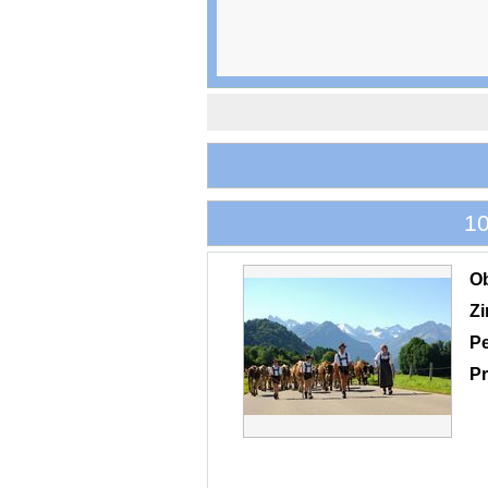
10
O
Z
P
Pr