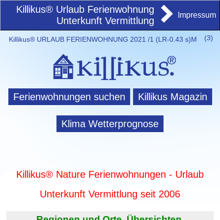
Killikus® Urlaub Ferienwohnung
Impressum
Unterkunft Vermittlung
(
3)
Killikus® URLAUB FERIENWOHNUNG 2021 /1 (LR-0.43 s)M
Ferienwohnungen suchen
Killikus Magazin
Klima Wetterprognose
Killikus® Nature Ferienwohnungen - Urlaub
Unterkunft Vermittlung seit 2006
Regionen und Orte. Übersichten.