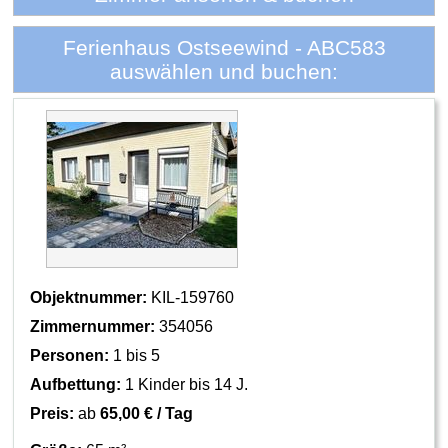
Ferienhaus Ostseewind - ABC583
auswählen und buchen:
Objektnummer:
KIL-159760
Zimmernummer:
354056
Personen:
1 bis 5
Aufbettung:
1 Kinder bis 14 J.
Preis:
ab
65,00 € / Tag