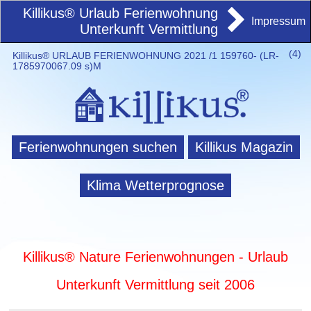
Killikus® Urlaub Ferienwohnung
Impressum
Unterkunft Vermittlung
(
4)
Killikus® URLAUB FERIENWOHNUNG 2021 /1 159760- (LR-
1785970067.09 s)M
Ferienwohnungen suchen
Killikus Magazin
Klima Wetterprognose
Killikus® Nature Ferienwohnungen - Urlaub
Unterkunft Vermittlung seit 2006