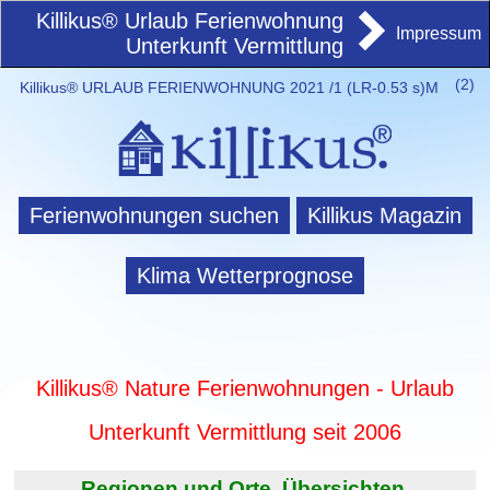
Killikus® Urlaub Ferienwohnung
Impressum
Unterkunft Vermittlung
(
2)
Killikus® URLAUB FERIENWOHNUNG 2021 /1 (LR-0.53 s)M
Ferienwohnungen suchen
Killikus Magazin
Klima Wetterprognose
Killikus® Nature Ferienwohnungen - Urlaub
Unterkunft Vermittlung seit 2006
Regionen und Orte. Übersichten.