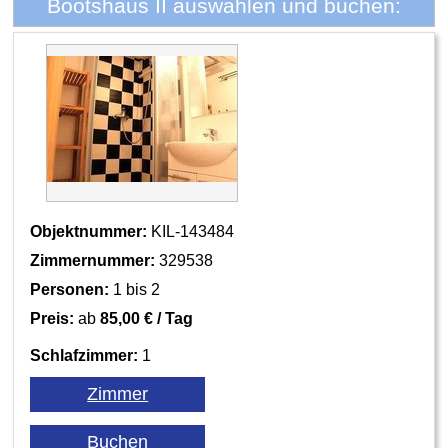
Bootshaus II auswählen und buchen:
Objektnummer:
KIL-143484
Zimmernummer:
329538
Personen:
1 bis 2
Preis:
ab
85,00 € / Tag
Schlafzimmer:
1