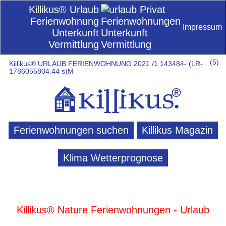
Killikus® Urlaub
Ferienwohnung
Impressum
Unterkunft
Vermittlung
(
5)
Killikus® URLAUB FERIENWOHNUNG 2021 /1 143484- (LR-
1786055804.44 s)M
Ferienwohnungen suchen
Killikus Magazin
Klima Wetterprognose
Killikus® Nature Ferienwohnungen - Urlaub