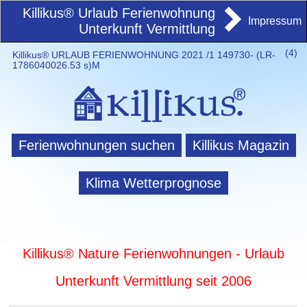
Killikus® Urlaub Ferienwohnung
Impressum
Unterkunft Vermittlung
(
4)
Killikus® URLAUB FERIENWOHNUNG 2021 /1 149730- (LR-
1786040026.53 s)M
Ferienwohnungen suchen
Killikus Magazin
Klima Wetterprognose
Killikus® Nature Ferienwohnungen - Urlaub
Unterkunft Vermittlung seit 2006