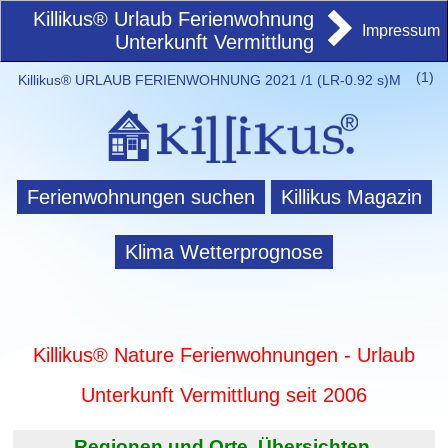
Killikus® Urlaub Ferienwohnung
Impressum
Unterkunft Vermittlung
(
1)
Killikus® URLAUB FERIENWOHNUNG 2021 /1 (LR-0.92 s)M
Ferienwohnungen suchen
Killikus Magazin
Klima Wetterprognose
Killikus® Nature Ferienwohnungen - Urlaub
Unterkunft Vermittlung seit 2006
Regionen und Orte. Übersichten.