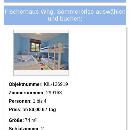
Fischerhaus Whg. Sommerbrise auswählen
und buchen:
Objektnummer:
KIL-126919
Zimmernummer:
299163
Personen:
1 bis 4
Preis:
ab
80,00 € / Tag
Größe:
74 m²
Schlafzimmer:
2