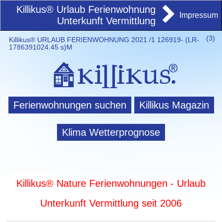
Killikus® Urlaub Ferienwohnung
Impressum
Unterkunft Vermittlung
(
3)
Killikus® URLAUB FERIENWOHNUNG 2021 /1 126919- (LR-
1786391024.45 s)M
Ferienwohnungen suchen
Killikus Magazin
Klima Wetterprognose
Killikus® Nature Ferienwohnungen - Urlaub
Unterkunft Vermittlung seit 2006