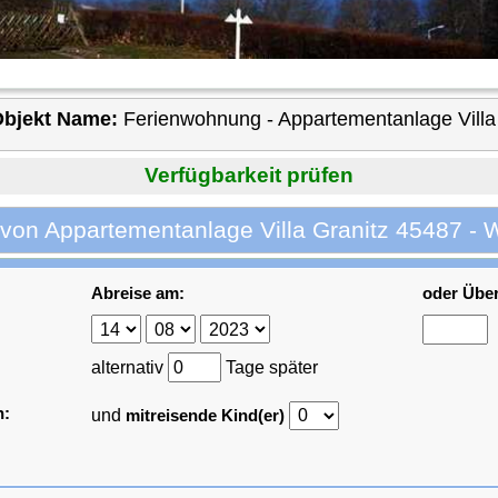
bjekt Name:
Ferienwohnung - Appartementanlage Villa
Verfügbarkeit prüfen
 von Appartementanlage Villa Granitz 45487 - 
Abreise am:
oder Übe
alternativ
Tage später
n:
und
mitreisende Kind(er)