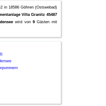
 42 in 18586 Göhren (Ostseebad)
entanlage Villa Granitz 45487
ddensee
wird von
9
Gästen mit
d)
ddensee
orpommern