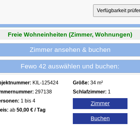
Freie Wohneinheiten (Zimmer, Wohnungen)
Zimmer ansehen & buchen
Fewo 42 auswählen und buchen:
bjektnummer:
KIL-125424
Größe:
34 m²
immernummer:
297138
Schlafzimmer:
1
ersonen:
1 bis 4
eis:
ab
50,00 € / Tag