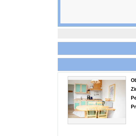
O
Z
P
Pr