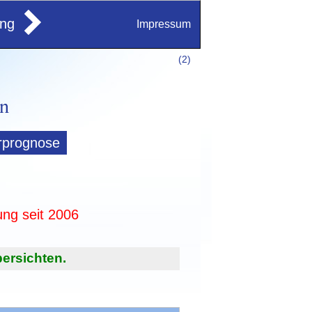
ung
Impressum
(
2)
rprognose
ung seit 2006
ersichten.