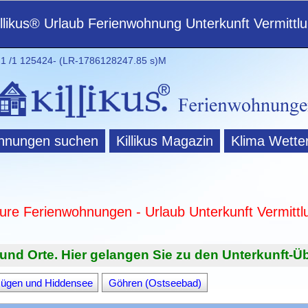
illikus® Urlaub Ferienwohnung Unterkunft Vermittl
 /1 125424- (LR-1786128247.85 s)M
hnungen suchen
Killikus Magazin
Klima Wette
ture Ferienwohnungen - Urlaub Unterkunft Vermittl
und Orte. Hier gelangen Sie zu den Unterkunft-Üb
Rügen und Hiddensee
Göhren (Ostseebad)