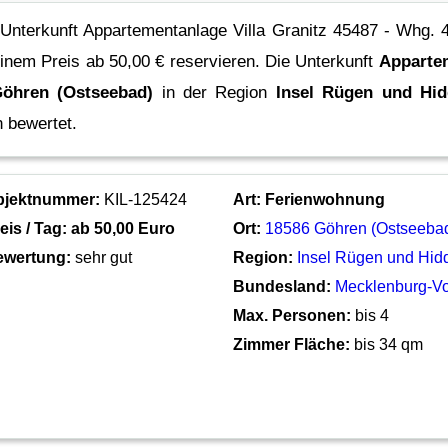
 Unterkunft Appartementanlage Villa Granitz 45487 - Whg.
einem Preis ab 50,00 € reservieren.
Die Unterkunft
Appartem
öhren (Ostseebad)
in der Region
Insel Rügen und Hi
 bewertet.
bjektnummer:
KIL-125424
Art:
Ferienwohnung
eis / Tag: ab
50,00 Euro
Ort:
18586 Göhren (Ostseeba
ewertung:
sehr gut
Region:
Insel Rügen und Hi
Bundesland:
Mecklenburg-V
Max. Personen:
bis 4
Zimmer Fläche:
bis 34 qm