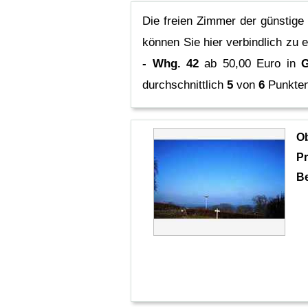
Die freien Zimmer der günstige
können Sie hier verbindlich zu 
- Whg. 42
ab 50,00 Euro in
G
durchschnittlich
5
von
6
Punkten
O
Pr
B