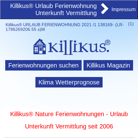
Killikus® Urlaub Ferienwohnung
Impressum
Unterkunft Vermittlung
(
1)
Killikus® URLAUB FERIENWOHNUNG 2021 /1 138169- (LR-
1786269206.55 s)M
Ferienwohnungen suchen
Killikus Magazin
Klima Wetterprognose
Killikus® Nature Ferienwohnungen - Urlaub
Unterkunft Vermittlung seit 2006