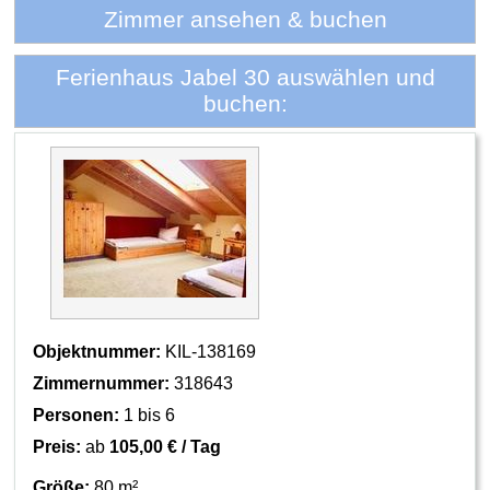
Zimmer ansehen & buchen
Ferienhaus Jabel 30 auswählen und
buchen:
Objektnummer:
KIL-138169
Zimmernummer:
318643
Personen:
1 bis 6
Preis:
ab
105,00 € / Tag
Größe:
80 m²