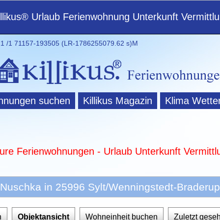
illikus® Urlaub Ferienwohnung Unterkunft Vermittl
 /1 71157-193505 (LR-1786255079.62 s)M
hnungen suchen
Killikus Magazin
Klima Wette
ture Ferienwohnungen - Urlaub Unterkunft Vermittl
Nuschka in 25996 Sylt/Wenningstedt-Braderup
n
Objektansicht
Wohneinheit buchen
Zuletzt gese