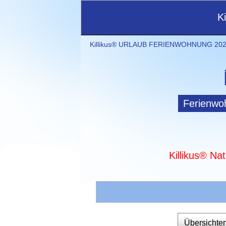
K
Killikus® URLAUB FERIENWOHNUNG 2021
Ferienwo
Killikus® Na
Übersichte