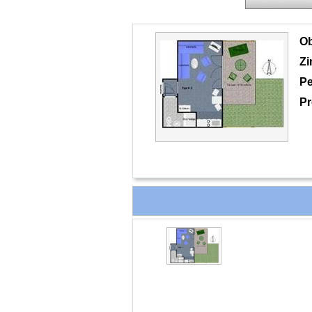
O
Z
Pe
Pr