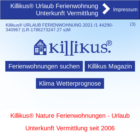
Killikus® Urlaub Ferienwohnung
Impressum
Unterkunft Vermittlung
(
3)
Killikus® URLAUB FERIENWOHNUNG 2021 /1 44290-
340967 (LR-1786273247.27 s)M
Ferienwohnungen suchen
Killikus Magazin
Klima Wetterprognose
Killikus® Nature Ferienwohnungen - Urlaub
Unterkunft Vermittlung seit 2006