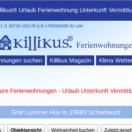
illikus® Urlaub Ferienwohnung Unterkunft Vermittl
 /1 30710-101178 (LR-1785982656.92 s)M
hnungen suchen
Killikus Magazin
Klima Wette
ture Ferienwohnungen - Urlaub Unterkunft Vermittl
Graf Luckner Hüs in 23683 Scharbeutz
n
Objektansicht
Wohneinheit buchen
Zuletzt gese