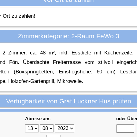
r Ort zu zahlen!
Zimmerkategorie: 2-Raum FeWo 3
: 2 Zimmer, ca. 48 m², inkl. Essdiele mit Küchenzeile
und Fön. Überdachte Freiterrasse vom stilvoll eingeri
tten (Boxspringbetten, Einstiegshöhe: 60 cm) Lesel
e. Holzofen-Gartengrill, Mikrowelle.
Verfügbarkeit von Graf Luckner Hüs prüfen
Abreise am:
oder Übe