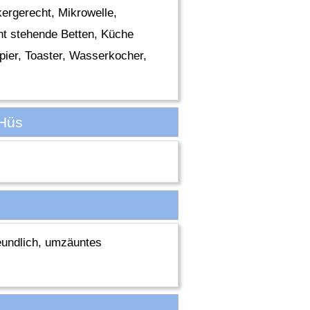
kergerecht, Mikrowelle,
nt stehende Betten, Küche
apier, Toaster, Wasserkocher,
 Hüs
reundlich, umzäuntes