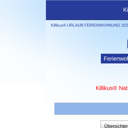
K
Killikus® URLAUB FERIENWOHNUNG 2021
Ferienwo
Killikus® Na
Übersichte