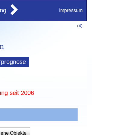
ung
Impressum
(
4)
rprognose
ung seit 2006
hene Objekte