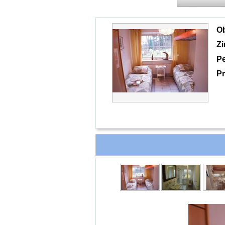
O
Z
P
Pr