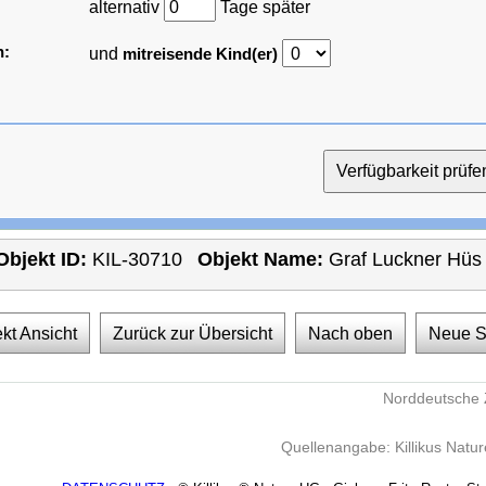
alternativ
Tage später
n:
und
mitreisende Kind(er)
Objekt ID:
KIL-30710
Objekt Name:
Graf Luckner Hüs
kt Ansicht
Zurück zur Übersicht
Nach oben
Neue 
Norddeutsche 
Quellenangabe: Killikus Natu