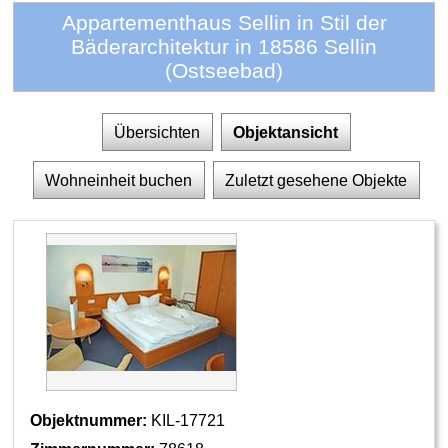
Appartementhaus Sellin in Stil der
Bäderarchitektur in 18586 Sellin
(Ostseebad)
Übersichten
Objektansicht
Wohneinheit buchen
Zuletzt gesehene Objekte
Objektnummer:
KIL-17721