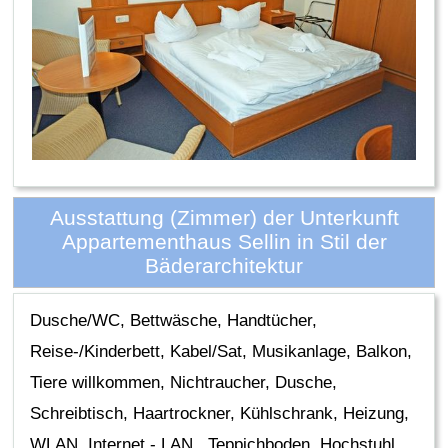
Ausstattung (Zimmer) der Unterkunft
Appartementhaus Sellin in Stil der
Bäderarchitektur
Dusche/WC, Bettwäsche, Handtücher,
Reise-/Kinderbett, Kabel/Sat, Musikanlage, Balkon,
Tiere willkommen, Nichtraucher, Dusche,
Schreibtisch, Haartrockner, Kühlschrank, Heizung,
WLAN, Internet - LAN., Teppichboden, Hochstuhl,