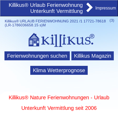
Killikus® Urlaub Ferienwohnung
Impressum
Unterkunft Vermittlung
(
3)
Killikus® URLAUB FERIENWOHNUNG 2021 /1 17721-78618
(LR-1786036658.15 s)M
Ferienwohnungen suchen
Killikus Magazin
Klima Wetterprognose
Killikus® Nature Ferienwohnungen - Urlaub
Unterkunft Vermittlung seit 2006