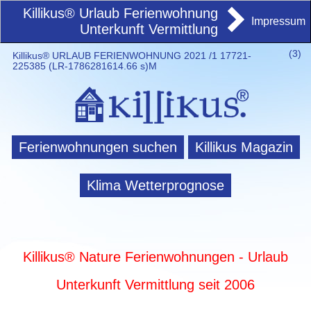
Killikus® Urlaub Ferienwohnung
Impressum
Unterkunft Vermittlung
(
3)
Killikus® URLAUB FERIENWOHNUNG 2021 /1 17721-
225385 (LR-1786281614.66 s)M
Ferienwohnungen suchen
Killikus Magazin
Klima Wetterprognose
Killikus® Nature Ferienwohnungen - Urlaub
Unterkunft Vermittlung seit 2006