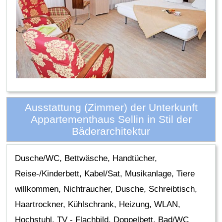
Ausstattung (Zimmer) der Unterkunft
Appartementhaus Sellin in Stil der
Bäderarchitektur
Dusche/WC, Bettwäsche, Handtücher,
Reise-/Kinderbett, Kabel/Sat, Musikanlage, Tiere
willkommen, Nichtraucher, Dusche, Schreibtisch,
Haartrockner, Kühlschrank, Heizung, WLAN,
Hochstuhl, TV - Flachbild, Doppelbett, Bad/WC