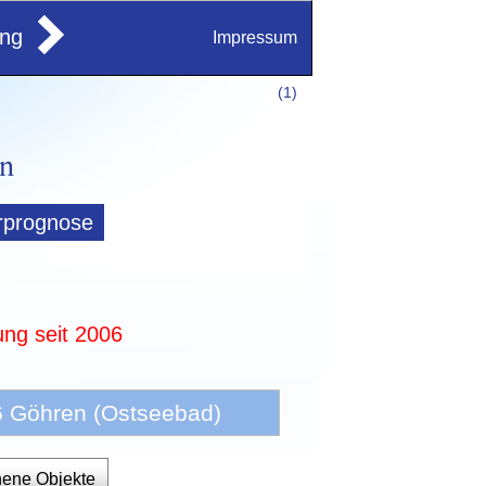
ung
Impressum
(
1)
rprognose
ung seit 2006
6 Göhren (Ostseebad)
hene Objekte