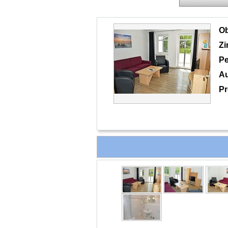
O
Z
Pe
Au
Pr