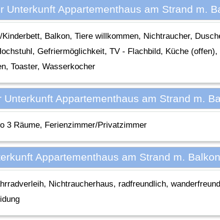
er Unterkunft Appartementhaus am Strand m. B
/Kinderbett, Balkon, Tiere willkommen, Nichtraucher, Dusch
hstuhl, Gefriermöglichkeit, TV - Flachbild, Küche (offen), 
n, Toaster, Wasserkocher
r Unterkunft Appartementhaus am Strand m. B
wo 3 Räume, Ferienzimmer/Privatzimmer
terkunft Appartementhaus am Strand m. Balko
Fahrradverleih, Nichtraucherhaus, radfreundlich, wanderfreu
eidung