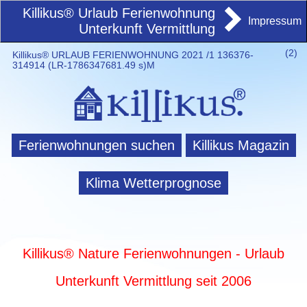
Killikus® Urlaub Ferienwohnung
Impressum
Unterkunft Vermittlung
(
2)
Killikus® URLAUB FERIENWOHNUNG 2021 /1 136376-
314914 (LR-1786347681.49 s)M
Ferienwohnungen suchen
Killikus Magazin
Klima Wetterprognose
Killikus® Nature Ferienwohnungen - Urlaub
Unterkunft Vermittlung seit 2006