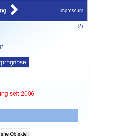
ung
Impressum
(
3)
rprognose
ung seit 2006
hene Objekte