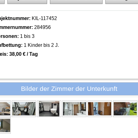
bjektnummer:
KIL-117452
immernummer:
284956
rsonen:
1 bis 3
fbettung:
1 Kinder bis 2 J.
eis:
38,00 € / Tag
Bilder der Zimmer der Unterkunft