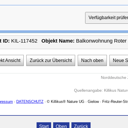
t ID:
KIL-117452
Objekt Name:
Balkonwohnung Roter
kt Ansicht
Zurück zur Übersicht
Nach oben
Neue 
Norddeutsche 
Quellenangabe: Killikus Natu
pressum
·
DATENSCHUTZ
· © Killikus® Nature UG · Gielow · Fritz-Reuter-Str
Start
Oben
Zurück