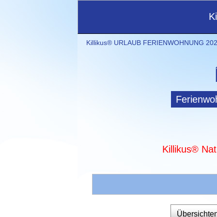
K
Killikus® URLAUB FERIENWOHNUNG 2021
Ferienwo
Killikus® Na
Übersichte