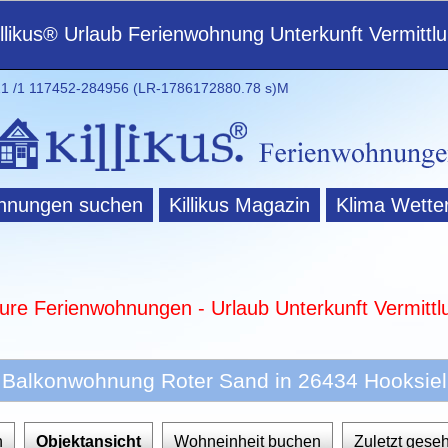
illikus® Urlaub Ferienwohnung Unterkunft Vermittl
 /1 117452-284956 (LR-1786172880.78 s)M
hnungen suchen
Killikus Magazin
Klima Wette
ture Ferienwohnungen - Urlaub Unterkunft Vermittl
Balkonwohnung Roter Sand in 26434 Hooksiel
n
Objektansicht
Wohneinheit buchen
Zuletzt gese