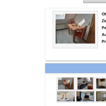
O
Z
Pe
Au
Pr