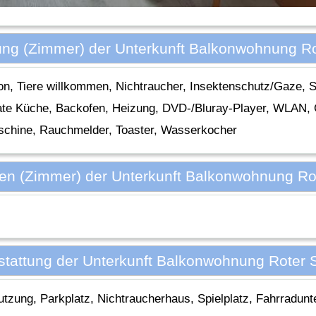
ung (Zimmer) der Unterkunft Balkonwohnung R
, Tiere willkommen, Nichtraucher, Insektenschutz/Gaze, S
ate Küche, Backofen, Heizung, DVD-/Bluray-Player, WLAN, G
aschine, Rauchmelder, Toaster, Wasserkocher
ien (Zimmer) der Unterkunft Balkonwohnung Ro
stattung der Unterkunft Balkonwohnung Roter 
utzung, Parkplatz, Nichtraucherhaus, Spielplatz, Fahrradunt