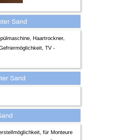
oter Sand
pülmaschine, Haartrockner,
efriermöglichkeit, TV -
ter Sand
Sand
erstellmöglichkeit, für Monteure