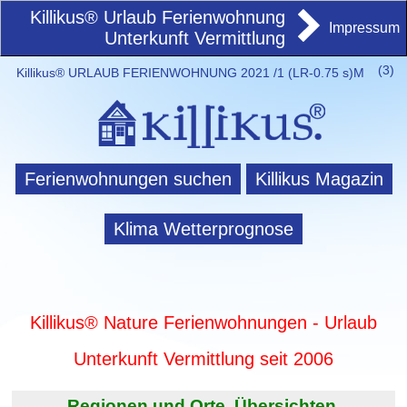
Killikus® Urlaub Ferienwohnung
Impressum
Unterkunft Vermittlung
(
3)
Killikus® URLAUB FERIENWOHNUNG 2021 /1 (LR-0.75 s)M
Ferienwohnungen suchen
Killikus Magazin
Klima Wetterprognose
Killikus® Nature Ferienwohnungen - Urlaub
Unterkunft Vermittlung seit 2006
Regionen und Orte. Übersichten.