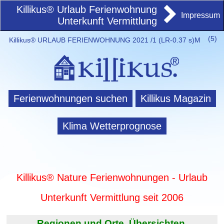
Killikus® Urlaub Ferienwohnung
Impressum
Unterkunft Vermittlung
(
5)
Killikus® URLAUB FERIENWOHNUNG 2021 /1 (LR-0.37 s)M
Ferienwohnungen suchen
Killikus Magazin
Klima Wetterprognose
Killikus® Nature Ferienwohnungen - Urlaub
Unterkunft Vermittlung seit 2006
Regionen und Orte. Übersichten.