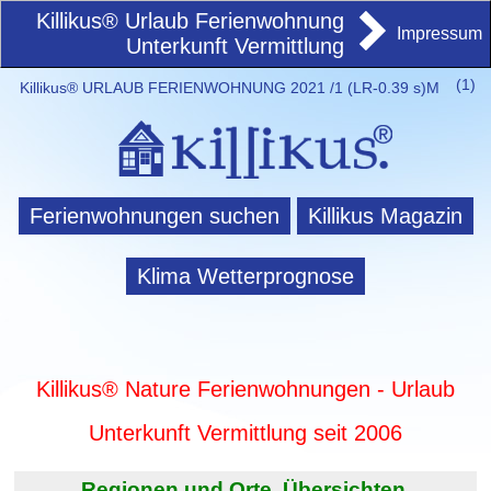
Killikus® Urlaub Ferienwohnung
Impressum
Unterkunft Vermittlung
(
1)
Killikus® URLAUB FERIENWOHNUNG 2021 /1 (LR-0.39 s)M
Ferienwohnungen suchen
Killikus Magazin
Klima Wetterprognose
Killikus® Nature Ferienwohnungen - Urlaub
Unterkunft Vermittlung seit 2006
Regionen und Orte. Übersichten.