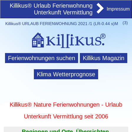
Killikus® Urlaub Ferienwohnung
Impressum
Unterkunft Vermittlung
(
3)
Killikus® URLAUB FERIENWOHNUNG 2021 /1 (LR-0.44 s)M
Ferienwohnungen suchen
Killikus Magazin
Klima Wetterprognose
Killikus® Nature Ferienwohnungen - Urlaub
Unterkunft Vermittlung seit 2006
Regionen und Orte. Übersichten.