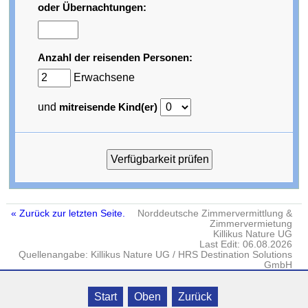
oder Übernachtungen:
Anzahl der reisenden Personen:
Erwachsene
und
mitreisende Kind(er)
« Zurück zur letzten Seite.
Norddeutsche Zimmervermittlung &
Zimmervermietung
Killikus Nature UG
Last Edit: 06.08.2026
Quellenangabe: Killikus Nature UG / HRS Destination Solutions
GmbH
Impressum
·
DATENSCHUTZ
· © Killikus® Nature UG · Gielow · Fritz-
Start
Oben
Zurück
Reuter-Str. 18