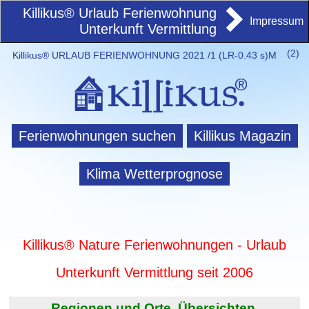
Killikus® Urlaub Ferienwohnung
Impressum
Unterkunft Vermittlung
(
2)
Killikus® URLAUB FERIENWOHNUNG 2021 /1 (LR-0.43 s)M
Ferienwohnungen suchen
Killikus Magazin
Klima Wetterprognose
Killikus® Nature Ferienwohnungen - Urlaub
Unterkunft Vermittlung seit 2006
Regionen und Orte. Übersichten.