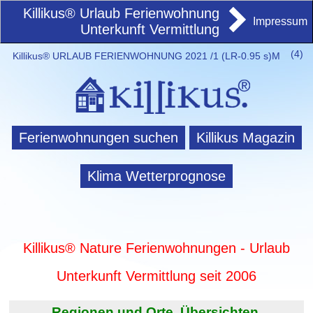
Killikus® Urlaub Ferienwohnung
Impressum
Unterkunft Vermittlung
(
4)
Killikus® URLAUB FERIENWOHNUNG 2021 /1 (LR-0.95 s)M
Ferienwohnungen suchen
Killikus Magazin
Klima Wetterprognose
Killikus® Nature Ferienwohnungen - Urlaub
Unterkunft Vermittlung seit 2006
Regionen und Orte. Übersichten.