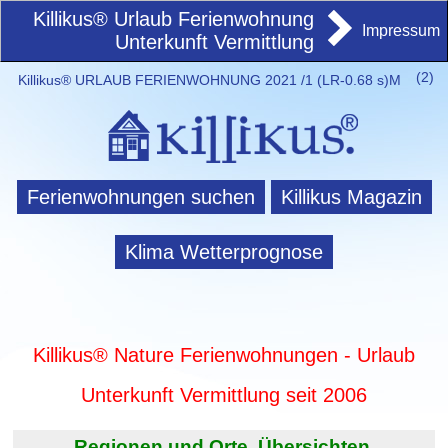
Killikus® Urlaub Ferienwohnung
Impressum
Unterkunft Vermittlung
(
2)
Killikus® URLAUB FERIENWOHNUNG 2021 /1 (LR-0.68 s)M
Ferienwohnungen suchen
Killikus Magazin
Klima Wetterprognose
Killikus® Nature Ferienwohnungen - Urlaub
Unterkunft Vermittlung seit 2006
Regionen und Orte. Übersichten.