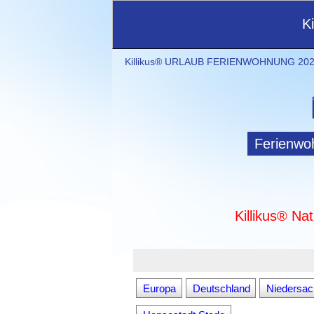
K
Killikus® URLAUB FERIENWOHNUNG 2021
Ferienwo
Killikus® Na
Europa
Deutschland
Niedersa