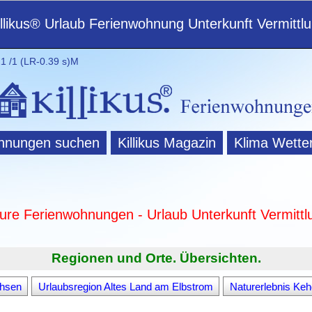
illikus® Urlaub Ferienwohnung Unterkunft Vermittl
 /1 (LR-0.39 s)M
hnungen suchen
Killikus Magazin
Klima Wette
ture Ferienwohnungen - Urlaub Unterkunft Vermittl
Regionen und Orte. Übersichten.
chsen
Urlaubsregion Altes Land am Elbstrom
Naturerlebnis Ke