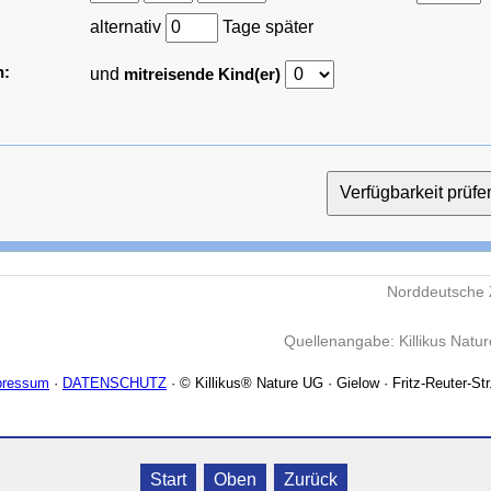
alternativ
Tage später
n:
und
mitreisende Kind(er)
Norddeutsche 
Quellenangabe: Killikus Natu
pressum
·
DATENSCHUTZ
· © Killikus® Nature UG · Gielow · Fritz-Reuter-Str
Start
Oben
Zurück