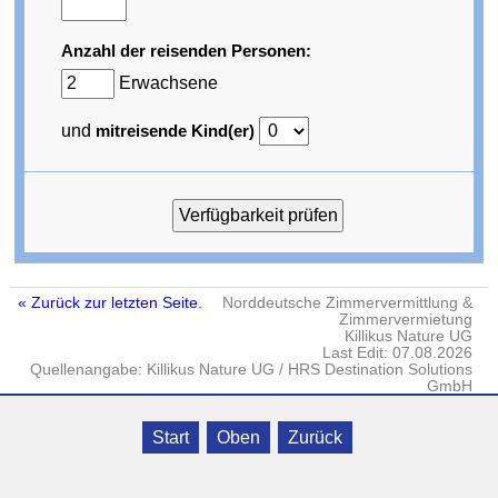
Anzahl der reisenden Personen:
Erwachsene
und
mitreisende Kind(er)
« Zurück zur letzten Seite.
Norddeutsche Zimmervermittlung &
Zimmervermietung
Killikus Nature UG
Last Edit: 07.08.2026
Quellenangabe: Killikus Nature UG / HRS Destination Solutions
GmbH
Impressum
·
DATENSCHUTZ
· © Killikus® Nature UG · Gielow · Fritz-
Start
Oben
Zurück
Reuter-Str. 18