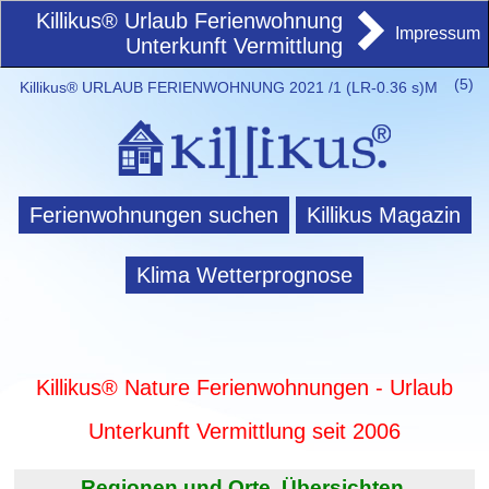
Killikus® Urlaub Ferienwohnung
Impressum
Unterkunft Vermittlung
(
5)
Killikus® URLAUB FERIENWOHNUNG 2021 /1 (LR-0.36 s)M
Ferienwohnungen suchen
Killikus Magazin
Klima Wetterprognose
Killikus® Nature Ferienwohnungen - Urlaub
Unterkunft Vermittlung seit 2006
Regionen und Orte. Übersichten.