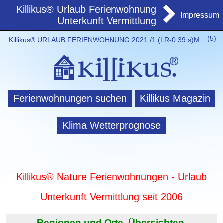
Killikus® Urlaub Ferienwohnung
Impressum
Unterkunft Vermittlung
(
5)
Killikus® URLAUB FERIENWOHNUNG 2021 /1 (LR-0.39 s)M
Ferienwohnungen suchen
Killikus Magazin
Klima Wetterprognose
Killikus® Nature Ferienwohnungen - Urlaub
Unterkunft Vermittlung seit 2006
Regionen und Orte. Übersichten.