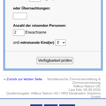
oder Übernachtungen:
Anzahl der reisenden Personen:
Erwachsene
und
mitreisende Kind(er)
« Zurück zur letzten Seite.
Norddeutsche Zimmervermittlung &
Zimmervermietung
Killikus Nature UG
Last Edit: 09.08.2026
Quellenangabe: Killikus Nature UG / HRS Destination Solutions
GmbH
Impressum
·
DATENSCHUTZ
· © Killikus® Nature UG · Gielow · Fritz-