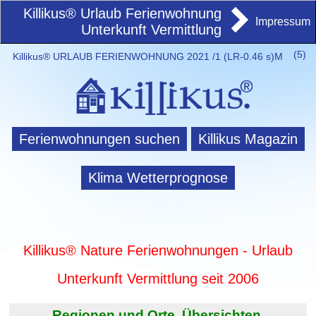
Killikus® Urlaub Ferienwohnung
Impressum
Unterkunft Vermittlung
(
5)
Killikus® URLAUB FERIENWOHNUNG 2021 /1 (LR-0.46 s)M
Ferienwohnungen suchen
Killikus Magazin
Klima Wetterprognose
Killikus® Nature Ferienwohnungen - Urlaub
Unterkunft Vermittlung seit 2006
Regionen und Orte. Übersichten.