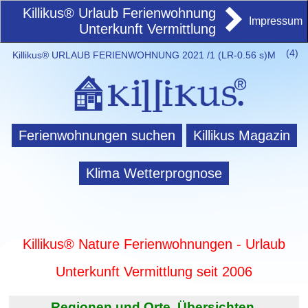
Killikus® Urlaub Ferienwohnung
Impressum
Unterkunft Vermittlung
(
4)
Killikus® URLAUB FERIENWOHNUNG 2021 /1 (LR-0.56 s)M
Ferienwohnungen suchen
Killikus Magazin
Klima Wetterprognose
Killikus® Nature Ferienwohnungen - Urlaub
Unterkunft Vermittlung seit 2006
Regionen und Orte. Übersichten.