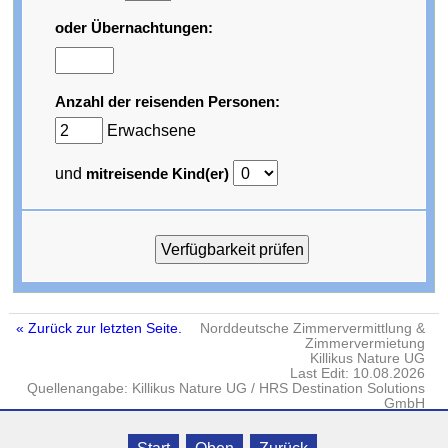
oder Übernachtungen:
Anzahl der reisenden Personen:
Erwachsene
und
mitreisende Kind(er)
« Zurück zur letzten Seite.
Norddeutsche Zimmervermittlung &
Zimmervermietung
Killikus Nature UG
Last Edit: 10.08.2026
Quellenangabe: Killikus Nature UG / HRS Destination Solutions
GmbH
Impressum
·
DATENSCHUTZ
· © Killikus® Nature UG · Gielow · Fritz-