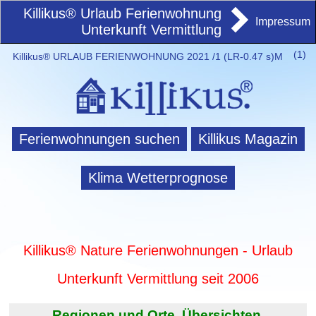
Killikus® Urlaub Ferienwohnung
Impressum
Unterkunft Vermittlung
(
1)
Killikus® URLAUB FERIENWOHNUNG 2021 /1 (LR-0.47 s)M
Ferienwohnungen suchen
Killikus Magazin
Klima Wetterprognose
Killikus® Nature Ferienwohnungen - Urlaub
Unterkunft Vermittlung seit 2006
Regionen und Orte. Übersichten.