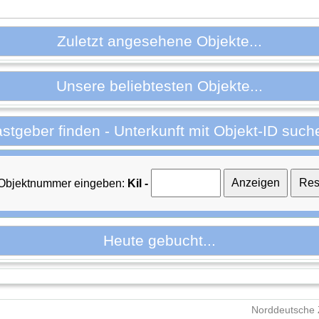
Zuletzt angesehene Objekte...
Unsere beliebtesten Objekte...
stgeber finden - Unterkunft mit Objekt-ID such
 Objektnummer eingeben:
Kil -
Heute gebucht...
Norddeutsche 