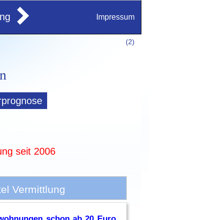
ung
Impressum
(
2)
rprognose
ung seit 2006
l Vermittlung
nwohnungen schon ab 20 Euro
,