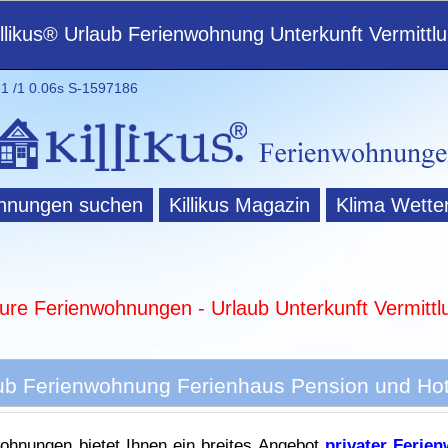
illikus® Urlaub Ferienwohnung Unterkunft Vermittl
1 /1
0.06s S-1597186
hnungen suchen
Killikus Magazin
Klima Wette
ture Ferienwohnungen - Urlaub Unterkunft Vermittl
b Ferienwohnung Ferienhaus Pension und Hote
ohnungen bietet Ihnen ein breites Angebot
privater Ferie