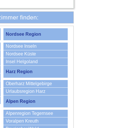
zimmer finden:
Nordsee Region
Nordsee Inseln
Nordsee Küste
Insel Helgoland
Harz Region
Oberharz Mittelgebirge
Urlaubsregion Harz
Alpen Region
Alpenregion Tegernsee
Voralpen Kreuth