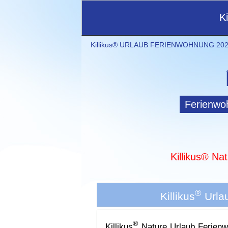
K
Killikus® URLAUB FERIENWOHNUNG 202
Ferienwo
Killikus® Na
®
Killikus
Urlau
®
Killikus
Nature Urlaub Ferienw