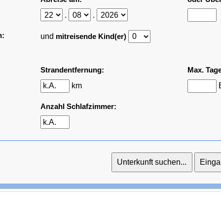
.
.
n:
und
mitreisende Kind(er)
Strandentfernung:
Max. Tage
km
Anzahl Schlafzimmer: