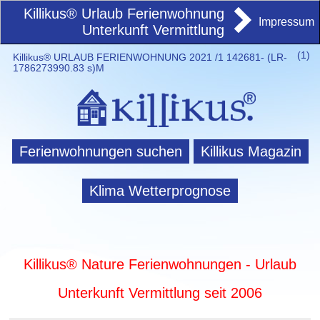
Killikus® Urlaub Ferienwohnung
Impressum
Unterkunft Vermittlung
(
1)
Killikus® URLAUB FERIENWOHNUNG 2021 /1 142681- (LR-
1786273990.83 s)M
Ferienwohnungen suchen
Killikus Magazin
Klima Wetterprognose
Killikus® Nature Ferienwohnungen - Urlaub
Unterkunft Vermittlung seit 2006