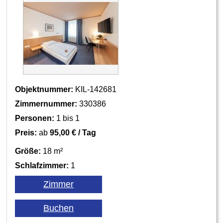
Objektnummer:
KIL-142681
Zimmernummer:
330386
Personen:
1 bis 1
Preis:
ab
95,00 € / Tag
Größe:
18 m²
Schlafzimmer:
1