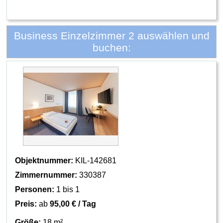
Business Einzelzimmer 2 auswählen und
buchen:
Objektnummer:
KIL-142681
Zimmernummer:
330387
Personen:
1 bis 1
Preis:
ab
95,00 € / Tag
Größe:
18 m²