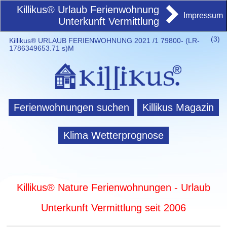
Killikus® Urlaub Ferienwohnung
Impressum
Unterkunft Vermittlung
(
3)
Killikus® URLAUB FERIENWOHNUNG 2021 /1 79800- (LR-
1786349653.71 s)M
Ferienwohnungen suchen
Killikus Magazin
Klima Wetterprognose
Killikus® Nature Ferienwohnungen - Urlaub
Unterkunft Vermittlung seit 2006