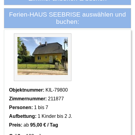
Ferien-HAUS SEEBRISE auswählen und
buchen:
Objektnummer:
KIL-79800
Zimmernummer:
211877
Personen:
1 bis 7
Aufbettung:
1 Kinder bis 2 J.
Preis:
ab
95,00 € / Tag