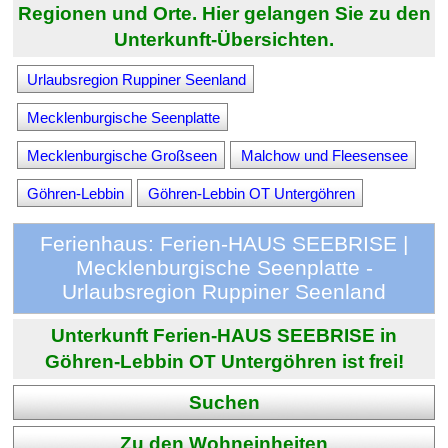
Regionen und Orte. Hier gelangen Sie zu den
Unterkunft-Übersichten.
Urlaubsregion Ruppiner Seenland
Mecklenburgische Seenplatte
Mecklenburgische Großseen
Malchow und Fleesensee
Göhren-Lebbin
Göhren-Lebbin OT Untergöhren
Ferienhaus: Ferien-HAUS SEEBRISE |
Mecklenburgische Seenplatte -
Urlaubsregion Ruppiner Seenland
Unterkunft Ferien-HAUS SEEBRISE in
Göhren-Lebbin OT Untergöhren ist frei!
Suchen
Zu den Wohneinheiten