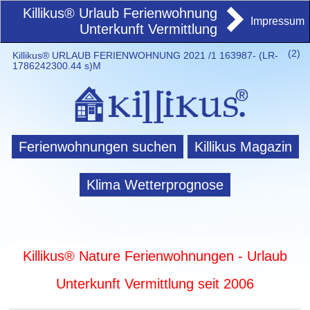
Killikus® Urlaub Ferienwohnung
Impressum
Unterkunft Vermittlung
(
2)
Killikus® URLAUB FERIENWOHNUNG 2021 /1 163987- (LR-
1786242300.44 s)M
Ferienwohnungen suchen
Killikus Magazin
Klima Wetterprognose
Killikus® Nature Ferienwohnungen - Urlaub
Unterkunft Vermittlung seit 2006