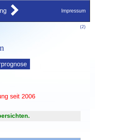
ung
Impressum
(
2)
rprognose
ung seit 2006
ersichten.