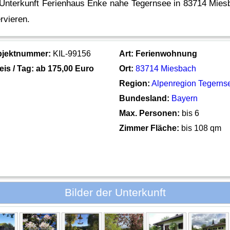
 Unterkunft Ferienhaus Enke nahe Tegernsee in 83714 Miesb
rvieren.
bjektnummer:
KIL-99156
Art:
Ferienwohnung
eis / Tag: ab
175,00 Euro
Ort:
83714 Miesbach
Region:
Alpenregion Tegerns
Bundesland:
Bayern
Max. Personen:
bis 6
Zimmer Fläche:
bis 108 qm
Bilder der Unterkunft