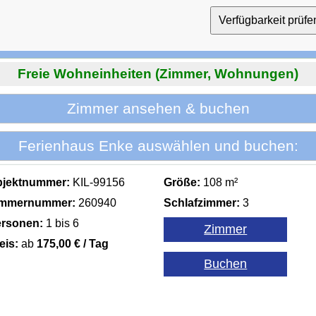
Freie Wohneinheiten (Zimmer, Wohnungen)
Zimmer ansehen & buchen
Ferienhaus Enke auswählen und buchen:
bjektnummer:
KIL-99156
Größe:
108 m²
immernummer:
260940
Schlafzimmer:
3
rsonen:
1 bis 6
eis:
ab
175,00 € / Tag