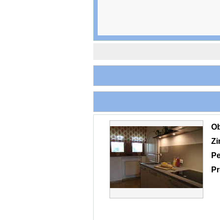
O
Z
Pe
Pr