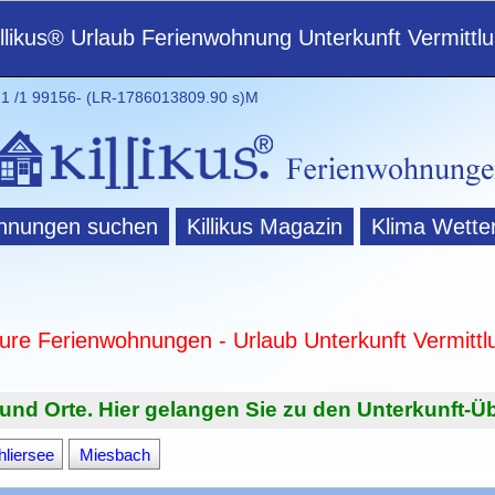
illikus® Urlaub Ferienwohnung Unterkunft Vermittl
 /1 99156- (LR-1786013809.90 s)M
hnungen suchen
Killikus Magazin
Klima Wette
ture Ferienwohnungen - Urlaub Unterkunft Vermittl
und Orte. Hier gelangen Sie zu den Unterkunft-Üb
hliersee
Miesbach