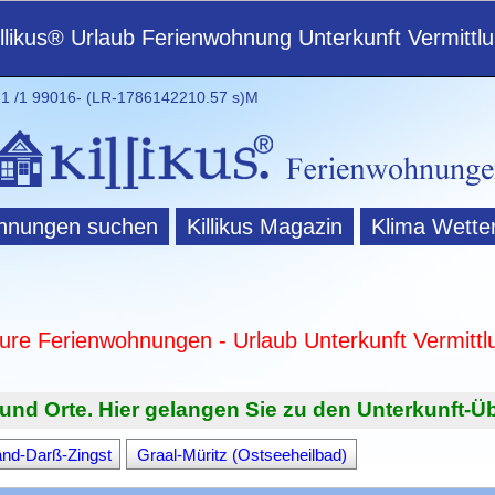
illikus® Urlaub Ferienwohnung Unterkunft Vermittl
 /1 99016- (LR-1786142210.57 s)M
hnungen suchen
Killikus Magazin
Klima Wette
ture Ferienwohnungen - Urlaub Unterkunft Vermittl
und Orte. Hier gelangen Sie zu den Unterkunft-Üb
and-Darß-Zingst
Graal-Müritz (Ostseeheilbad)