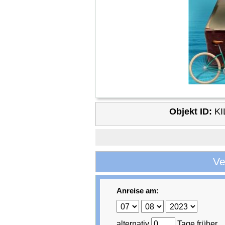
Objekt ID:
KI
Ve
Anreise am:
alternativ
Tage früher