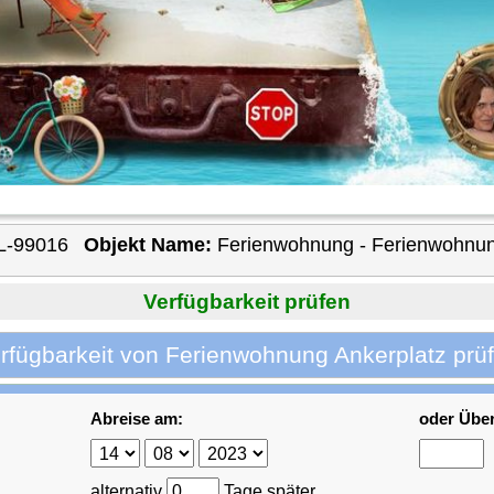
L-99016
Objekt Name:
Ferienwohnung - Ferienwohnun
Verfügbarkeit prüfen
rfügbarkeit von Ferienwohnung Ankerplatz prü
Abreise am:
oder Übe
alternativ
Tage später