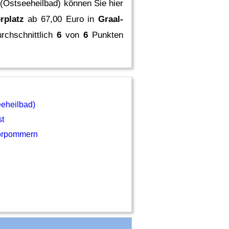
 (Ostseeheilbad) können Sie hier
rplatz
ab 67,00 Euro in
Graal-
rchschnittlich
6
von
6
Punkten
eeheilbad)
st
orpommern