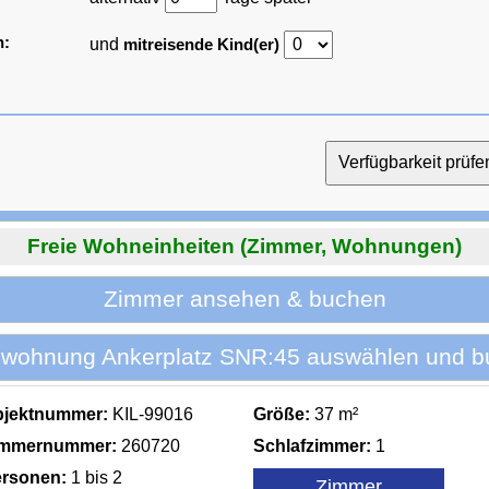
n:
und
mitreisende Kind(er)
Freie Wohneinheiten (Zimmer, Wohnungen)
Zimmer ansehen & buchen
nwohnung Ankerplatz SNR:45 auswählen und b
bjektnummer:
KIL-99016
Größe:
37 m²
immernummer:
260720
Schlafzimmer:
1
rsonen:
1 bis 2