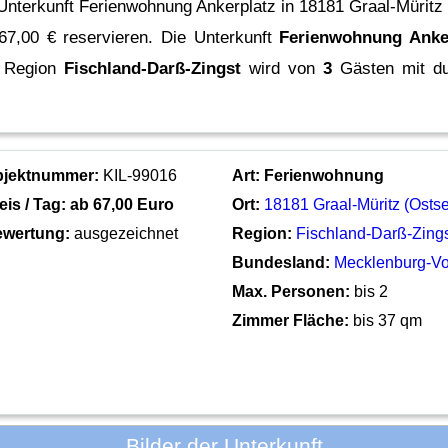
Unterkunft Ferienwohnung Ankerplatz in 18181 Graal-Müritz
 67,00 € reservieren.
Die Unterkunft
Ferienwohnung Anke
 Region
Fischland-Darß-Zingst
wird von
3
Gästen mit du
bjektnummer:
KIL-99016
Art:
Ferienwohnung
eis / Tag: ab
67,00 Euro
Ort:
18181 Graal-Müritz (Osts
wertung:
ausgezeichnet
Region:
Fischland-Darß-Zing
Bundesland:
Mecklenburg-V
Max. Personen:
bis 2
Zimmer Fläche:
bis 37 qm
Bilder der Unterkunft