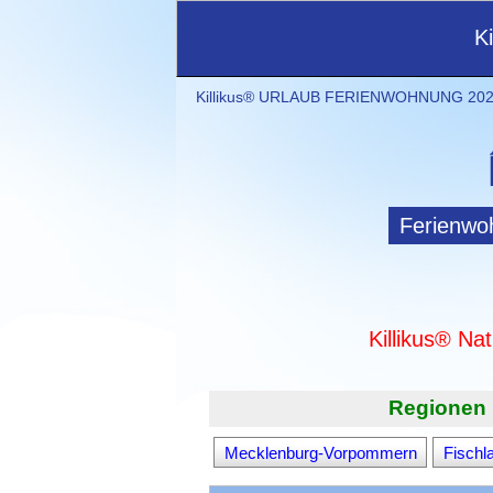
K
Killikus® URLAUB FERIENWOHNUNG 2021
Ferienwo
Killikus® Na
Regionen 
Mecklenburg-Vorpommern
Fischl