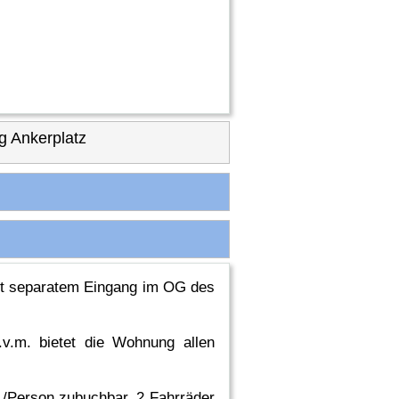
 Ankerplatz
mit separatem Eingang im OG des
u.v.m. bietet die Wohnung allen
€ /Person zubuchbar. 2 Fahrräder