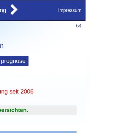
ung
Impressum
(
6)
rprognose
ung seit 2006
ersichten.