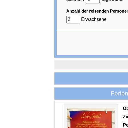
Anzahl der reisenden Persone
Erwachsene
Ferie
O
Z
Pe