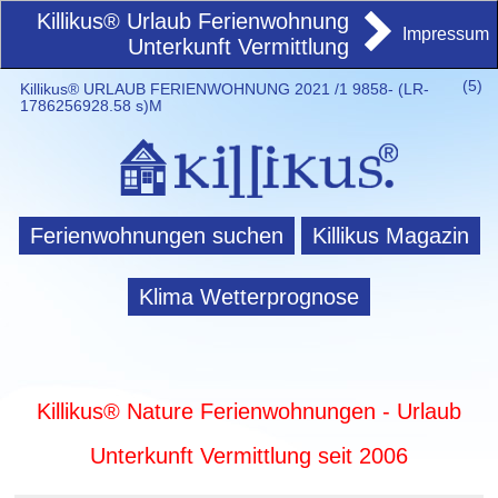
Killikus® Urlaub Ferienwohnung
Impressum
Unterkunft Vermittlung
(
5)
Killikus® URLAUB FERIENWOHNUNG 2021 /1 9858- (LR-
1786256928.58 s)M
Ferienwohnungen suchen
Killikus Magazin
Klima Wetterprognose
Killikus® Nature Ferienwohnungen - Urlaub
Unterkunft Vermittlung seit 2006