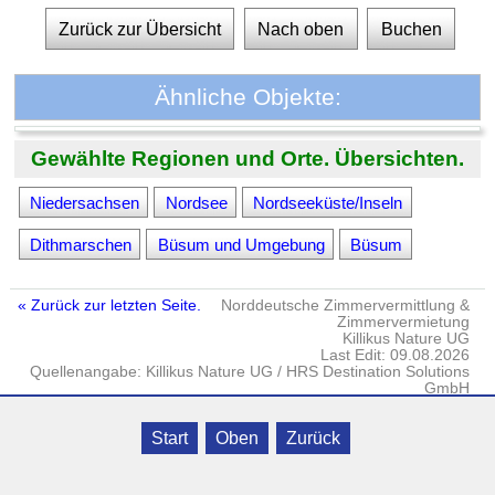
Zurück zur Übersicht
Nach oben
Buchen
Ähnliche Objekte:
Gewählte Regionen und Orte. Übersichten.
Niedersachsen
Nordsee
Nordseeküste/Inseln
Dithmarschen
Büsum und Umgebung
Büsum
« Zurück zur letzten Seite.
Norddeutsche Zimmervermittlung &
Zimmervermietung
Killikus Nature UG
Last Edit: 09.08.2026
Quellenangabe: Killikus Nature UG / HRS Destination Solutions
GmbH
Impressum
·
DATENSCHUTZ
· © Killikus® Nature UG · Gielow · Fritz-
Start
Oben
Zurück
Reuter-Str. 18