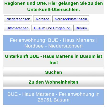
Regionen und Orte. Hier gelangen Sie zu den
Unterkunft-Übersichten.
Niedersachsen
Nordsee
Nordseeküste/Inseln
Dithmarschen
Büsum und Umgebung
Büsum
Ferienwohnung: BUE - Haus Martens |
Nordsee - Niedersachsen
Unterkunft BUE - Haus Martens in Büsum ist
frei!
Suchen
Zu den Wohneinheiten
BUE - Haus Martens - Ferienwohnung in
25761 Büsum