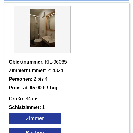
Objektnummer:
KIL-96065
Zimmernummer:
254324
Personen:
2 bis 4
Preis:
ab
95,00 € / Tag
Größe:
34 m²
Schlafzimmer:
1