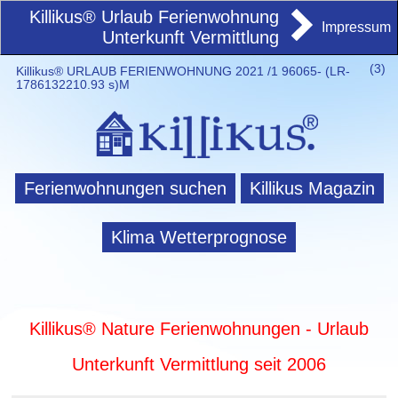
Killikus® Urlaub Ferienwohnung
Impressum
Unterkunft Vermittlung
(
3)
Killikus® URLAUB FERIENWOHNUNG 2021 /1 96065- (LR-
1786132210.93 s)M
Ferienwohnungen suchen
Killikus Magazin
Klima Wetterprognose
Killikus® Nature Ferienwohnungen - Urlaub
Unterkunft Vermittlung seit 2006