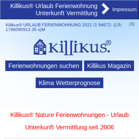
Killikus® Urlaub Ferienwohnung
Impressum
Unterkunft Vermittlung
(
3)
Killikus® URLAUB FERIENWOHNUNG 2021 /1 94672- (LR-
1786090913.35 s)M
Ferienwohnungen suchen
Killikus Magazin
Klima Wetterprognose
Killikus® Nature Ferienwohnungen - Urlaub
Unterkunft Vermittlung seit 2006