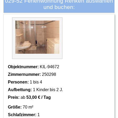
029-52 Ferienwohnung Renken auswählen
und buchen:
Objektnummer:
KIL-94672
Zimmernummer:
250298
Personen:
1 bis 4
Aufbettung:
1 Kinder bis 2 J.
Preis:
ab
53,00 € / Tag
Größe:
70 m²
Schlafzimmer:
1