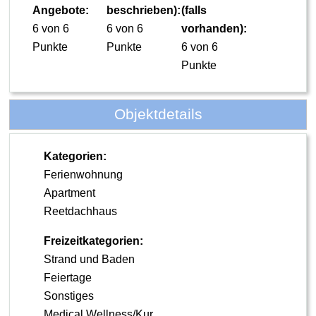
Angebote:
beschrieben):
(falls
6 von 6
6 von 6
vorhanden):
Punkte
Punkte
6 von 6
Punkte
Objektdetails
Kategorien:
Ferienwohnung
Apartment
Reetdachhaus
Freizeitkategorien:
Strand und Baden
Feiertage
Sonstiges
Medical Wellness/Kur