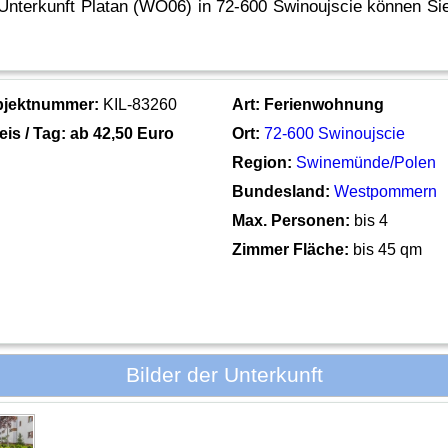
Unterkunft Platan (WO06) in 72-600 Swinoujscie können Sie
bjektnummer:
KIL-83260
Art:
Ferienwohnung
eis / Tag: ab
42,50 Euro
Ort:
72-600 Swinoujscie
Region:
Swinemünde/Polen
Bundesland:
Westpommern
Max. Personen:
bis 4
Zimmer Fläche:
bis 45 qm
Bilder der Unterkunft