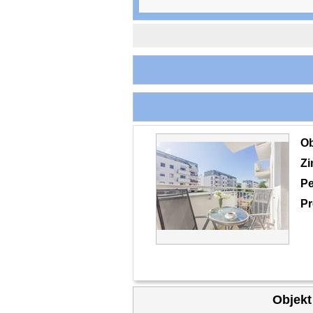
O
Z
Pe
Pr
Objekt