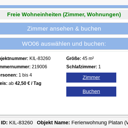
Freie Wohneinheiten (Zimmer, Wohnungen)
Zimmer ansehen & buchen
WO06 auswählen und buchen:
bjektnummer:
KIL-83260
Größe:
45 m²
immernummer:
219006
Schlafzimmer:
1
rsonen:
1 bis 4
eis:
ab
42,50 € / Tag
 ID:
KIL-83260
Objekt Name:
Ferienwohnung Platan 