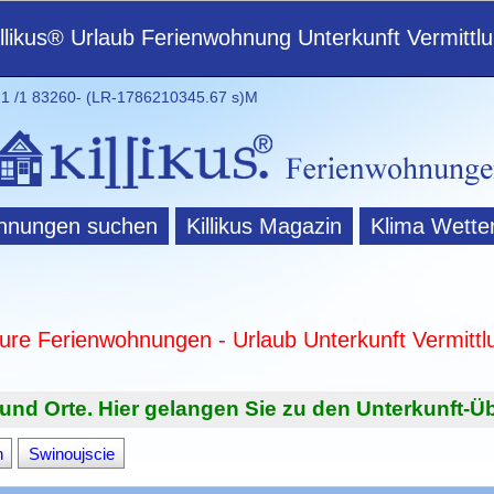
illikus® Urlaub Ferienwohnung Unterkunft Vermittl
 /1 83260- (LR-1786210345.67 s)M
hnungen suchen
Killikus Magazin
Klima Wette
ture Ferienwohnungen - Urlaub Unterkunft Vermittl
und Orte. Hier gelangen Sie zu den Unterkunft-Üb
n
Swinoujscie