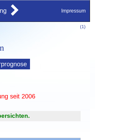
ung
Impressum
(
1)
rprognose
ung seit 2006
ersichten.