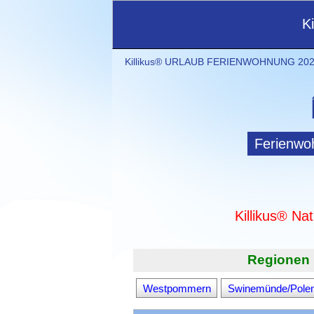
K
Killikus® URLAUB FERIENWOHNUNG 2021
Ferienwo
Killikus® Na
Regionen 
Westpommern
Swinemünde/Pole