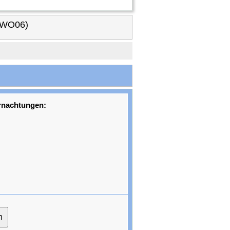
 (WO06)
rnachtungen: