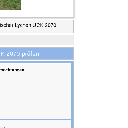
ischer Lychen UCK 2070
CK 2070 prüfen
rnachtungen: