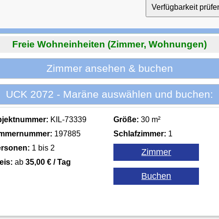
Freie Wohneinheiten (Zimmer, Wohnungen)
Zimmer ansehen & buchen
UCK 2072 - Maräne auswählen und buchen:
bjektnummer:
KIL-73339
Größe:
30 m²
immernummer:
197885
Schlafzimmer:
1
rsonen:
1 bis 2
eis:
ab
35,00 € / Tag