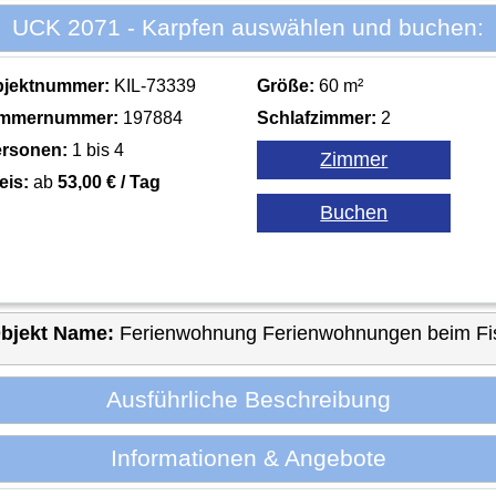
UCK 2071 - Karpfen auswählen und buchen:
bjektnummer:
KIL-73339
Größe:
60 m²
immernummer:
197884
Schlafzimmer:
2
rsonen:
1 bis 4
eis:
ab
53,00 € / Tag
bjekt Name:
Ferienwohnung Ferienwohnungen beim Fi
Ausführliche Beschreibung
Informationen & Angebote