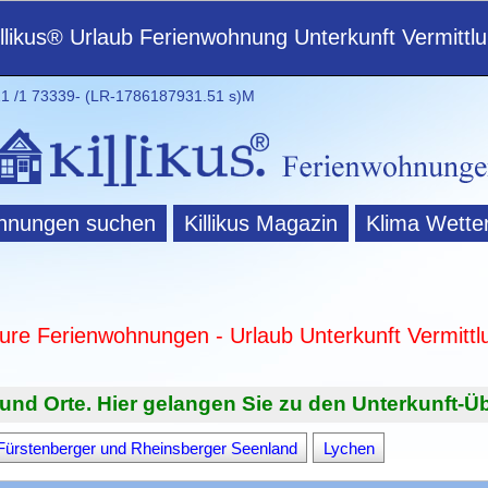
illikus® Urlaub Ferienwohnung Unterkunft Vermittl
 /1 73339- (LR-1786187931.51 s)M
hnungen suchen
Killikus Magazin
Klima Wette
ture Ferienwohnungen - Urlaub Unterkunft Vermittl
und Orte. Hier gelangen Sie zu den Unterkunft-Üb
Fürstenberger und Rheinsberger Seenland
Lychen