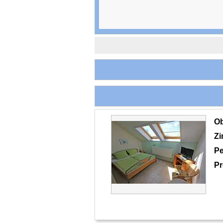
O
Z
Pe
Pr