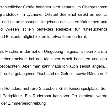
rschiedlicher Größe befinden sich separat im Obergeschos
rundstück im Lychener Ortsteil Beenzhof direkt an der 
le und naturbelassene Umgebung der Uckermärkischen und
d Wiesen ist ein perfektes Reiseziel für ruhesuchend
nd Einkaufsmöglichkeiten ist etwa 6 km entfernt.
als Fischer in der nahen Umgebung insgesamt neun klare u
chereimeister bei der täglichen Arbeit begleiten und dab
beobachten. Aber man kann natürlich auch selbst angeln.
r selbstgefangenen Fisch stehen Gefrier- sowie Räuchermög
n Hofladen, mehrere Sitzecken, Grill, Kinderspielplatz, Son
d Parkplätze. Ein Ruderboot kann vor Ort gemietet werd
 der Zimmerbeschreibung.