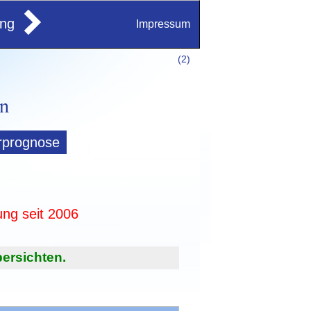
ung
Impressum
(
2)
rprognose
ung seit 2006
ersichten.