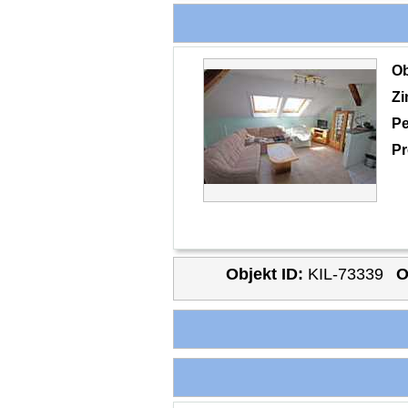
O
Z
Pe
Pr
Objekt ID:
KIL-73339
O