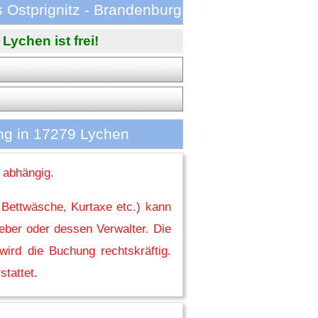
Ostprignitz - Brandenburg
ychen ist frei!
ng in 17279 Lychen
 abhängig.
 Bettwäsche, Kurtaxe etc.) kann
eber oder dessen Verwalter. Die
ird die Buchung rechtskräftig.
stattet.