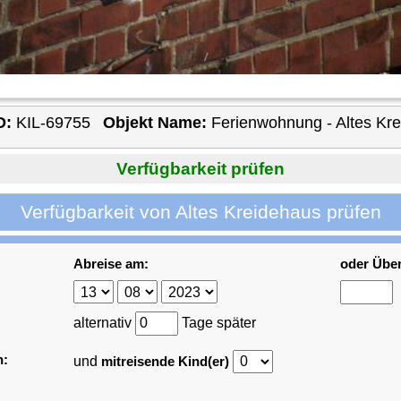
D:
KIL-69755
Objekt Name:
Ferienwohnung - Altes Kr
Verfügbarkeit prüfen
Verfügbarkeit von Altes Kreidehaus prüfen
Abreise am:
oder Übe
alternativ
Tage später
n:
und
mitreisende Kind(er)