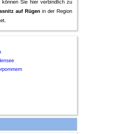
 können Sie hier verbindlich zu
ssnitz auf Rügen
in der Region
et.
n
densee
orpommern