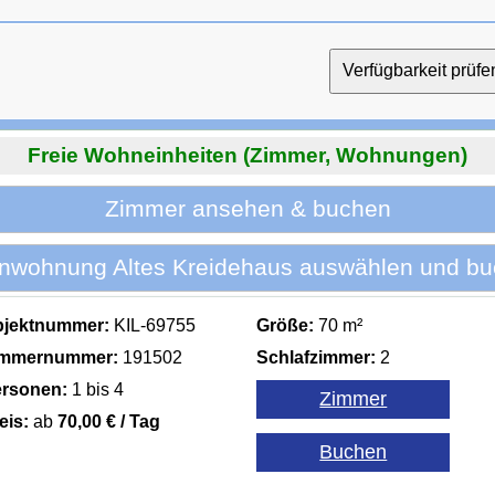
Freie Wohneinheiten (Zimmer, Wohnungen)
Zimmer ansehen & buchen
enwohnung Altes Kreidehaus auswählen und bu
bjektnummer:
KIL-69755
Größe:
70 m²
immernummer:
191502
Schlafzimmer:
2
rsonen:
1 bis 4
eis:
ab
70,00 € / Tag