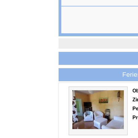
Feri
O
Z
Pe
Pr