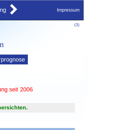
ung
Impressum
(
3)
rprognose
ung seit 2006
ersichten.