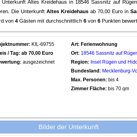
 Unterkunft Altes Kreidehaus in 18546 Sassnitz auf Rügen
eren.
Die Unterkunft
Altes Kreidehaus
ab 70,00 Euro in
Sa
rd von
4
Gästen mit durchschnittlich
6
von
6
Punkten bewert
bjektnummer:
KIL-69755
Art:
Ferienwohnung
eis / Tag: ab
70,00 Euro
Ort:
18546 Sassnitz auf Rüge
wertung:
ausgezeichnet
Region:
Insel Rügen und Hid
Bundesland:
Mecklenburg-V
Max. Personen:
bis 4
Zimmer Fläche:
bis 70 qm
Bilder der Unterkunft