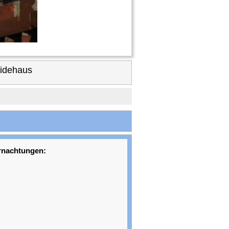
eidehaus
rnachtungen: