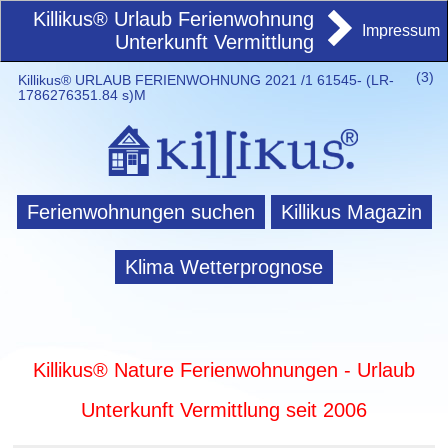
Killikus® Urlaub Ferienwohnung
Impressum
Unterkunft Vermittlung
(
3)
Killikus® URLAUB FERIENWOHNUNG 2021 /1 61545- (LR-
1786276351.84 s)M
Ferienwohnungen suchen
Killikus Magazin
Klima Wetterprognose
Killikus® Nature Ferienwohnungen - Urlaub
Unterkunft Vermittlung seit 2006