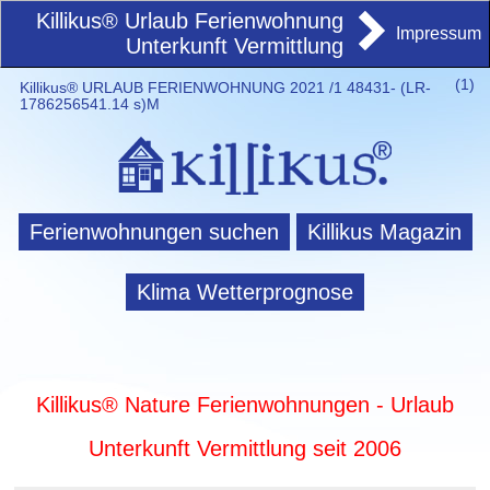
Killikus® Urlaub Ferienwohnung
Impressum
Unterkunft Vermittlung
(
1)
Killikus® URLAUB FERIENWOHNUNG 2021 /1 48431- (LR-
1786256541.14 s)M
Ferienwohnungen suchen
Killikus Magazin
Klima Wetterprognose
Killikus® Nature Ferienwohnungen - Urlaub
Unterkunft Vermittlung seit 2006