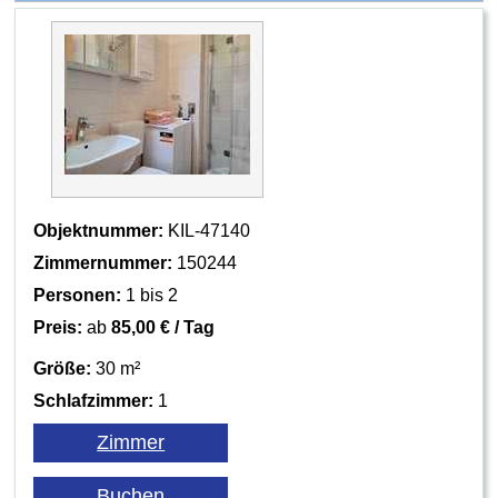
Objektnummer:
KIL-47140
Zimmernummer:
150244
Personen:
1 bis 2
Preis:
ab
85,00 € / Tag
Größe:
30 m²
Schlafzimmer:
1