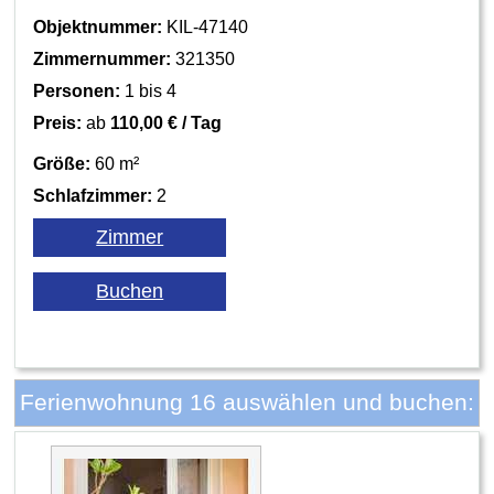
Objektnummer:
KIL-47140
Zimmernummer:
321350
Personen:
1 bis 4
Preis:
ab
110,00 € / Tag
Größe:
60 m²
Schlafzimmer:
2
Ferienwohnung 16 auswählen und buchen: