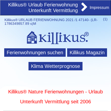
Killikus® Urlaub Ferienwohnung
Impressum
Unterkunft Vermittlung
(
1)
Killikus® URLAUB FERIENWOHNUNG 2021 /1 47140- (LR-
1786349857.89 s)M
Ferienwohnungen suchen
Killikus Magazin
Klima Wetterprognose
Killikus® Nature Ferienwohnungen - Urlaub
Unterkunft Vermittlung seit 2006