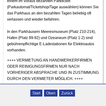
einem im Voraus bezahlten Parkticket
(Parkautomat/Ticketshop/Tage auswählen) können Sie
das Parkhaus an den bezahlten Tagen beliebig oft
verlassen und wieder befahren.
In den Parkhäusern Meeresmuseum (Platz 210-214),
Hafen (Platz 89-92) und Ozeaneum (Platz 1-2) sind
gebührenpflichtige E-Ladestationen für Elektroautos
vorhanden.
++++ VERMIETUNG AN HANDWERKERFIRMEN
ODER REINIGUNGSFIRMEN NUR NACH
VORHERIGER ABSPRACHE UND IN ZUSTIMMUNG
DURCH DEN VERMIETER MÖGLICH. ++++
Start
Oben
Zurück
.*************** Die örtliche Übernachtungssteuer in
Höhe von 5% ist im Preis enthalten.***************