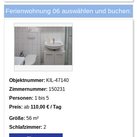
Ferienwohnung 06 auswählen und buchen:
Objektnummer:
KIL-47140
Zimmernummer:
150231
Personen:
1 bis 5
Preis:
ab
110,00 € / Tag
Größe:
56 m²
Schlafzimmer:
2