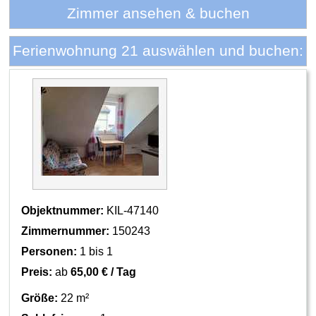
Zimmer ansehen & buchen
Ferienwohnung 21 auswählen und buchen:
Objektnummer:
KIL-47140
Zimmernummer:
150243
Personen:
1 bis 1
Preis:
ab
65,00 € / Tag
Größe:
22 m²